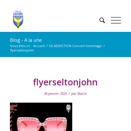
Blog - A la une
Vous êtes ici :
Accueil
/
U2 ADDICTION Concert hommage
/
flyerseltonjohn
flyerseltonjohn
/
28 janvier 2025
par
Mario