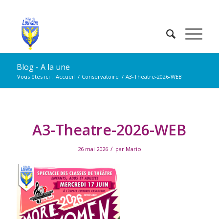
Blog - A la une
Vous êtes ici :
Accueil
/
Conservatoire
/
A3-Theatre-2026-WEB
A3-Theatre-2026-WEB
/
26 mai 2026
par
Mario