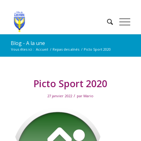
Blog - A la une
Vous êtes ici :
Accueil
/
Repas des aînés
/
Picto Sport 2020
Picto Sport 2020
/
27 janvier 2022
par
Mario