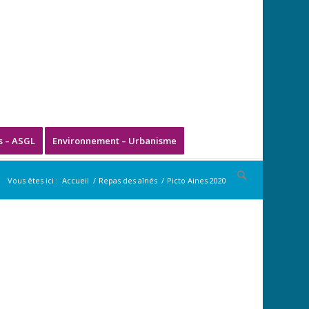
s – ASGL
Environnement – Urbanisme
Vous êtes ici :
Accueil
/
Repas des aînés
/
Picto Aines 2020