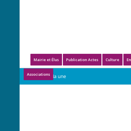
Mairie et Élus
Publication Actes
Culture
En
Associations
Blog - A la une