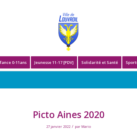
fance 0-11ans
Jeunesse 11-17 [PDV]
Solidarité et Santé
Sport
Picto Aines 2020
/
27 janvier 2022
par
Mario