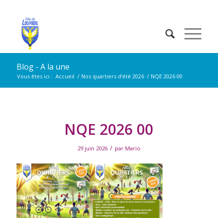
Blog - A la une
Vous êtes ici :
Accueil
/
Nos quartiers d’été 2026
/
NQE 2026 00
NQE 2026 00
/
29 juin 2026
par
Mario