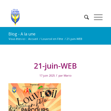
Blog - A la une
Vous êtes ici :
Accueil
/
Louvroil en Fête
/
21-juin-WEB
21-juin-WEB
/
17 juin 2025
par
Mario