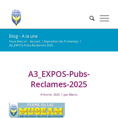
Blog - A la une
Vous êtes ici :
Accueil
/
Exposition de Printemps
/
A3_EXPOS-Pubs-Reclames-2025
A3_EXPOS-Pubs-
Reclames-2025
/
4 février 2025
par
Mario