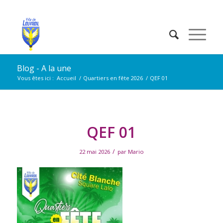
Blog - A la une
Vous êtes ici :
Accueil
/
Quartiers en fête 2026
/
QEF 01
QEF 01
/
22 mai 2026
par
Mario