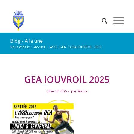
Blog - A la une
Vous êtes ici :
Accueil
/
ASGL GEA
/
GEA lOUVROIL 2025
GEA lOUVROIL 2025
/
28 août 2025
par
Mario