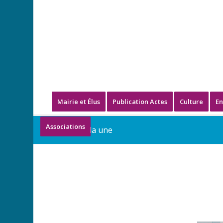
Mairie et Élus
Publication Actes
Culture
En
Associations
Blog - A la une