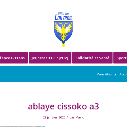
fance 0-11ans
Jeunesse 11-17 [PDV]
Solidarité et Santé
Sport
Vous êtes ici :
Accu
ablaye cissoko a3
/
29 janvier 2026
par
Mario